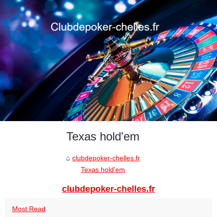
Texas hold'em
clubdepoker-chelles.fr
Texas hold'em
clubdepoker-chelles.fr
Most Read